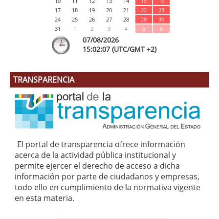
10
11
12
13
14
15
16
17
18
19
20
21
22
23
24
25
26
27
28
29
30
31
1
2
3
4
5
6
07/08/2026
15:
02
:07
(UTC/GMT +2)
TRANSPARENCIA
El portal de transparencia ofrece información
acerca de la actividad pública institucional y
permite ejercer el derecho de acceso a dicha
información por parte de ciudadanos y empresas,
todo ello en cumplimiento de la normativa vigente
en esta materia.